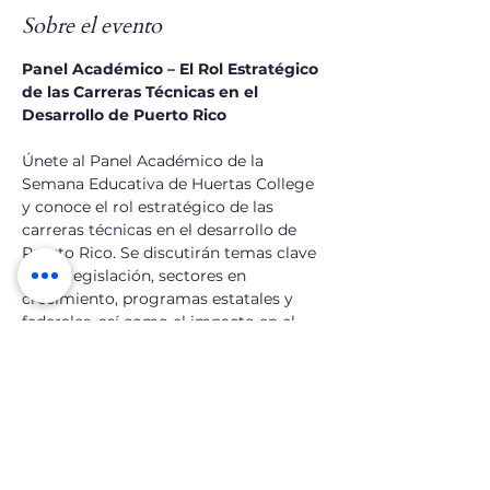
Sobre el evento
Panel Académico – El Rol Estratégico 
de las Carreras Técnicas en el 
Desarrollo de Puerto Rico
Únete al Panel Académico de la 
Semana Educativa de Huertas College 
y conoce el rol estratégico de las 
carreras técnicas en el desarrollo de 
Puerto Rico. Se discutirán temas clave 
sobre legislación, sectores en 
crecimiento, programas estatales y 
federales, así como el impacto en el 
empleo y emprendimiento.
Speaker/Recurso: 
Dr. Ángel Toledo
Tipo de evento: 
Panel Académico / 
Semana Educativa
Fecha: 
jueves, 11 de junio de 2026