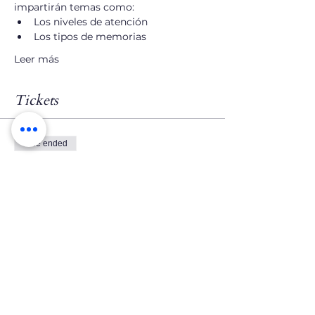
impartirán temas como:
Los niveles de atención
Los tipos de memorias
Leer más
Tickets
Sale ended
Ticket type
Registro Presencial Gratis
Price
$0.00
Sale ended
Ticket type