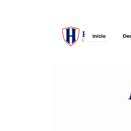
admisiones@huertas.edu
Inicio
Des